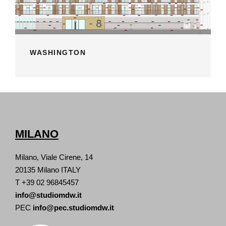
WASHINGTON
MILANO
Milano, Viale Cirene, 14
20135 Milano ITALY
T +39 02 96845457
info@studiomdw.it
PEC
info@pec.studiomdw.it