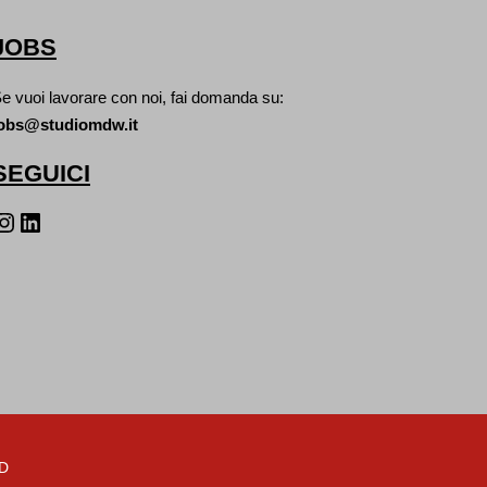
JOBS
e vuoi lavorare con noi, fai domanda su:
obs@studiomdw.it
SEGUICI
agram
LinkedIn
D